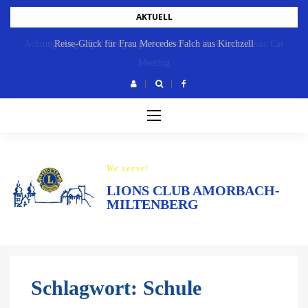
Skip
AKTUELL
to
Achtung: Abgesagt!!! wegen großer Hitze! – 15. Lions Classic Car
Reise-Glück für Frau Mercedes Falch aus Kirchzell
content
Meeting
We serve!
LIONS CLUB AMORBACH-
MILTENBERG
Schlagwort:
Schule