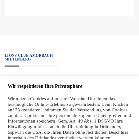
LIONS CLUB AMORBACH-
MILTENBERG
„We serve.“ – Unter diesem Motto steht all unser Handeln, alle Projekte
Wir respektieren Ihre Privatsphäre
sind diesem Ziel verpflichtet. Zugleich haben wir einen hohen ethischen
Anspruch an unsere Mitglieder, der sich sehr klar in unseren Grundsätzen
Wir nutzen Cookies auf unserer Website. Um Ihnen das
bestmögliche Online-Erlebnis zu gewährleisten. Beim Klicken
widerspiegelt.
auf "Akzeptieren", stimmen Sie der Verwendung von Cookies
zu, dass Cookie auf Ihre personenbezogenen Daten greifen und
Informationen speichern. Gem. Art. 49 Abs. 1 DSGVO Ihre
Einwilligung umfasst auch die Übermittlung in Drittländer,
bspw. in die USA, die Ihren Daten ohne rechtlichen Beschluss
innerhalb des Drittlandes verarbeitet werden könnten.