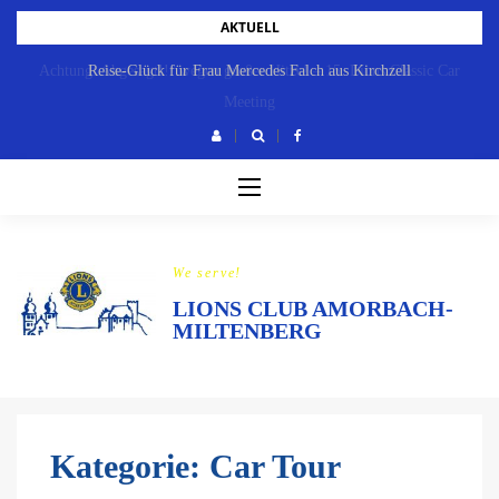
Skip
AKTUELL
to
Achtung: Abgesagt!!! wegen großer Hitze! – 15. Lions Classic Car
Reise-Glück für Frau Mercedes Falch aus Kirchzell
content
Meeting
We serve!
LIONS CLUB AMORBACH-
MILTENBERG
Kategorie:
Car Tour