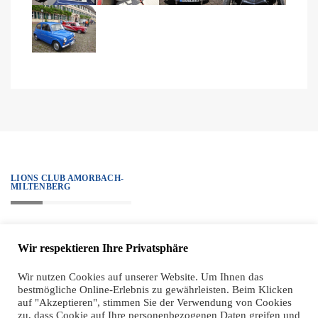
LIONS CLUB AMORBACH-
MILTENBERG
„We serve.“ – Unter diesem Motto steht all unser Handeln, alle Projekte
Wir respektieren Ihre Privatsphäre
sind diesem Ziel verpflichtet. Zugleich haben wir einen hohen ethischen
Anspruch an unsere Mitglieder, der sich sehr klar in unseren Grundsätzen
Wir nutzen Cookies auf unserer Website. Um Ihnen das
bestmögliche Online-Erlebnis zu gewährleisten. Beim Klicken
widerspiegelt.
auf "Akzeptieren", stimmen Sie der Verwendung von Cookies
zu, dass Cookie auf Ihre personenbezogenen Daten greifen und