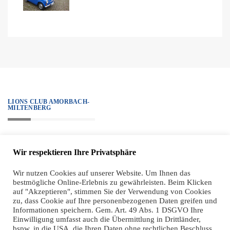
LIONS CLUB AMORBACH-
MILTENBERG
„We serve.“ – Unter diesem Motto steht all unser Handeln, alle Projekte
Wir respektieren Ihre Privatsphäre
sind diesem Ziel verpflichtet. Zugleich haben wir einen hohen ethischen
Anspruch an unsere Mitglieder, der sich sehr klar in unseren Grundsätzen
Wir nutzen Cookies auf unserer Website. Um Ihnen das
bestmögliche Online-Erlebnis zu gewährleisten. Beim Klicken
widerspiegelt.
auf "Akzeptieren", stimmen Sie der Verwendung von Cookies
zu, dass Cookie auf Ihre personenbezogenen Daten greifen und
Informationen speichern. Gem. Art. 49 Abs. 1 DSGVO Ihre
Einwilligung umfasst auch die Übermittlung in Drittländer,
bspw. in die USA, die Ihren Daten ohne rechtlichen Beschluss