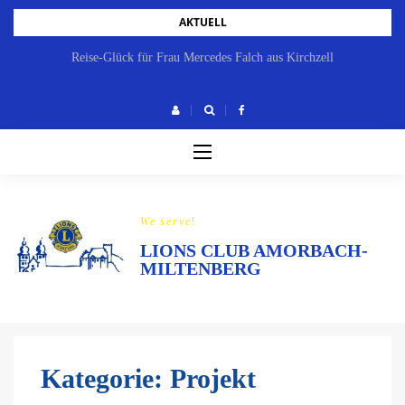
Skip
AKTUELL
to
Reise-Glück für Frau Mercedes Falch aus Kirchzell
content
We serve!
LIONS CLUB AMORBACH-
MILTENBERG
Kategorie:
Projekt