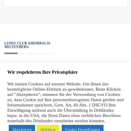
LIONS CLUB AMORBACH-
MILTENBERG
„We serve.“ – Unter diesem Motto steht all unser Handeln, alle Projekte
Wir respektieren Ihre Privatsphäre
sind diesem Ziel verpflichtet. Zugleich haben wir einen hohen ethischen
Anspruch an unsere Mitglieder, der sich sehr klar in unseren Grundsätzen
Wir nutzen Cookies auf unserer Website. Um Ihnen das
bestmögliche Online-Erlebnis zu gewährleisten. Beim Klicken
widerspiegelt.
auf "Akzeptieren", stimmen Sie der Verwendung von Cookies
zu, dass Cookie auf Ihre personenbezogenen Daten greifen und
Informationen speichern. Gem. Art. 49 Abs. 1 DSGVO Ihre
Einwilligung umfasst auch die Übermittlung in Drittländer,
bspw. in die USA, die Ihren Daten ohne rechtlichen Beschluss
innerhalb des Drittlandes verarbeitet werden könnten.
Akzeptieren
Ablehnen
Cookie Einstellungen
2021 LIONS CLUB AMORBACH-MILTENBERG | REALISIERUNG
COBER IT