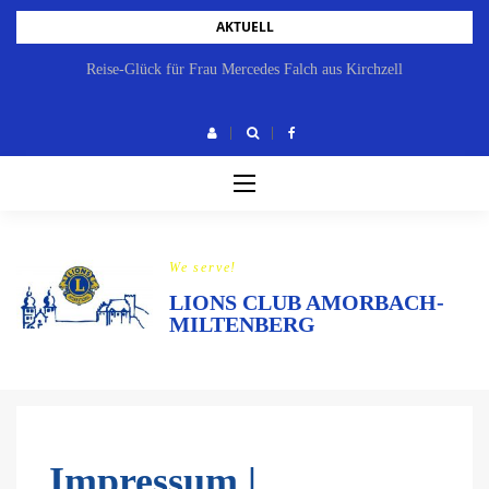
Skip
AKTUELL
to
Reise-Glück für Frau Mercedes Falch aus Kirchzell
content
We serve!
LIONS CLUB AMORBACH-
MILTENBERG
Impressum |