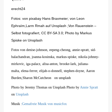
erecht24
Fotos: von pixabay Hans Braxmeier; von Leon
Ephraïm,Larm Rmah auf Unsplash ;Von Rauenstein –
Selbst fotografiert, CC BY-SA 3.0; Photo by Markus
Spiske on Unsplash
Fotos von denise-johnson, eepeng-cheong, annie-spratt, sid-
balachandran, joanna-kosinska, markus-spiske, nikola-johnny-
mirkovic, iga-palacz, alisa-anton, brooke-lark, juliana-
malta, elena-ferrer, elijah-o-donnell, stephen-doyne, Aaron
Burden,Sharon McCutcheon on unsplash
Photo by Jeremy Thomas on Unsplash Photo by
Annie Spratt
on
Unsplash
Musik :
Gemafreie Musik von musicfox