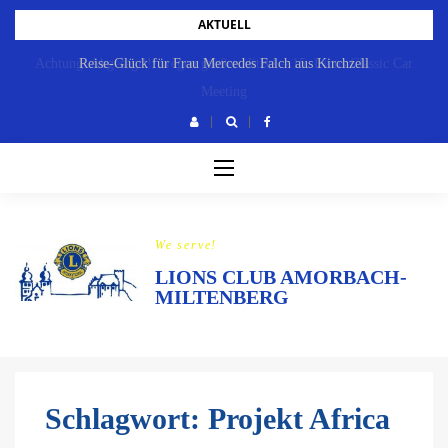
Skip
AKTUELL
to
Achtung: Abgesagt!!! wegen großer Hitze! – 15. Lions Classic Car
Reise-Glück für Frau Mercedes Falch aus Kirchzell
content
Meeting
We serve!
LIONS CLUB AMORBACH-
MILTENBERG
Schlagwort:
Projekt Africa