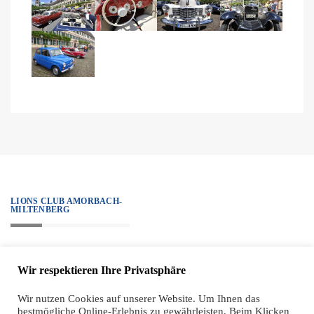
LIONS CLUB AMORBACH-
MILTENBERG
„We serve.“ – Unter diesem Motto steht all unser Handeln, alle Projekte
Wir respektieren Ihre Privatsphäre
sind diesem Ziel verpflichtet. Zugleich haben wir einen hohen ethischen
Anspruch an unsere Mitglieder, der sich sehr klar in unseren Grundsätzen
Wir nutzen Cookies auf unserer Website. Um Ihnen das
bestmögliche Online-Erlebnis zu gewährleisten. Beim Klicken