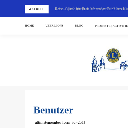
Skip
AKTUELL
Achtung: Abgesagt!!! wegen großer Hitze! – 
Reise-Glück für Frau Mercedes Falch aus Kir
to
content
HOME
ÜBER LIONS
BLOG
PROJEKTE | ACTIVITI
Benutzer
[ultimatemember form_id=251]