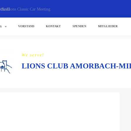
15. Lions Classic Car Meeting
chzell
Achtung: Abgesagt!!! wegen
VORSTAND
KONTAKT
SPENDEN
MITGLIEDER
ES
We serve!
LIONS CLUB AMORBACH-MI