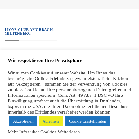
LIONS CLUB AMORBACH-
MILTENBERG
„We serve.“ – Unter diesem Motto steht all unser Handeln, alle Projekte
Wir respektieren Ihre Privatsphäre
sind diesem Ziel verpflichtet. Zugleich haben wir einen hohen ethischen
Anspruch an unsere Mitglieder, der sich sehr klar in unseren Grundsätzen
Wir nutzen Cookies auf unserer Website. Um Ihnen das
bestmögliche Online-Erlebnis zu gewährleisten. Beim Klicken
widerspiegelt.
auf "Akzeptieren", stimmen Sie der Verwendung von Cookies
zu, dass Cookie auf Ihre personenbezogenen Daten greifen und
Informationen speichern. Gem. Art. 49 Abs. 1 DSGVO Ihre
Einwilligung umfasst auch die Übermittlung in Drittländer,
bspw. in die USA, die Ihren Daten ohne rechtlichen Beschluss
innerhalb des Drittlandes verarbeitet werden könnten.
Akzeptieren
Ablehnen
Cookie Einstellungen
2021 LIONS CLUB AMORBACH-MILTENBERG | REALISIERUNG
COBER IT
HOME
VORSTAND
IMPRESSUM | DATENSCHUTZ
Mehr Infos über Cookies
Weiterlesen