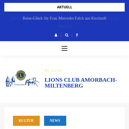
Skip
AKTUELL
to
Achtung: Abgesagt!!! wegen großer Hitze! – 15. Lions Classic Car
Reise-Glück für Frau Mercedes Falch aus Kirchzell
content
Meeting
We serve!
LIONS CLUB AMORBACH-
MILTENBERG
KULTUR
NEWS