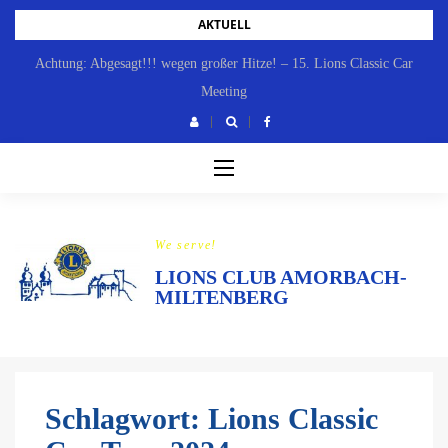
Skip
AKTUELL
to
Achtung: Abgesagt!!! wegen großer Hitze! – 15. Lions Classic Car
content
Meeting
We serve!
LIONS CLUB AMORBACH-
MILTENBERG
Schlagwort:
Lions Classic