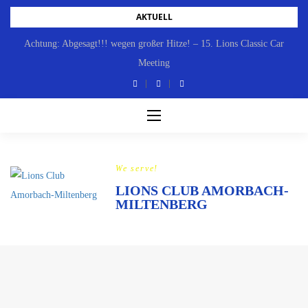
Skip
AKTUELL
to
Achtung: Abgesagt!!! wegen großer Hitze! – 15. Lions Classic Car
content
Meeting
We serve!
LIONS CLUB AMORBACH-
MILTENBERG