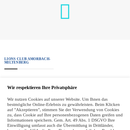
LIONS CLUB AMORBACH-
MILTENBERG
„We serve.“ – Unter diesem Motto steht all unser Handeln, alle Projekte
Wir respektieren Ihre Privatsphäre
sind diesem Ziel verpflichtet. Zugleich haben wir einen hohen ethischen
Anspruch an unsere Mitglieder, der sich sehr klar in unseren Grundsätzen
Wir nutzen Cookies auf unserer Website. Um Ihnen das
bestmögliche Online-Erlebnis zu gewährleisten. Beim Klicken
widerspiegelt.
auf "Akzeptieren", stimmen Sie der Verwendung von Cookies
zu, dass Cookie auf Ihre personenbezogenen Daten greifen und
Informationen speichern. Gem. Art. 49 Abs. 1 DSGVO Ihre
Einwilligung umfasst auch die Übermittlung in Drittländer,